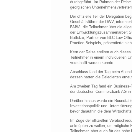
durchgeführt. Im Rahmen der Reise
georgischen Unternehmensvertretern s
Der offizielle Teil der Delegation 
Geschäftsführer der DWV, informiert
BMWi, die Teilnehmer über die allge
der Entwicklungszusammenarbeit Südk
Batlidze, Partner von BLC Law Offi
Practice-Beispiels, präsentierte si
Kern der Reise stellten auch diese
Teilnehmer in einem individuellen 
verschafft werden konnte.
Abschluss fand der Tag beim Abendem
dessen hatten die Delegierten erneut
Am zweiten Tag fand ein Business-F
der deutschen Commerzbank AG in G
Darüber hinaus wurde ein Roundtable
Investitionspolitik und Unterstützun
bevor daraufhin die dem Wirtschaftsm
Im Zuge der offiziellen Verabschie
anknüpfen zu wollen, um mögliche 
Teilnehmer, aber auch für das hoh