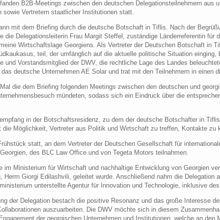
 fanden B2B-Meetings zwischen den deutschen Delegationsteilnehmern aus u
owie Vertretern staatlicher Institutionen statt.
begann mit dem Briefing durch die deutsche Botschaft in Tiflis. Nach der Be
e die Delegationsleiterin Frau Margit Steffel, zuständige Länderreferentin fü
meine Wirtschaftslage Georgiens. Als Vertreter der Deutschen Botschaft in Tif
aukasus, teil, der umfänglich auf die aktuelle politische Situation einging,
ce und Vorstandsmitglied der DWV, die rechtliche Lage des Landes beleuchte
ch das deutsche Unternehmen AE Solar und trat mit den Teilnehmern in einen 
s Mal die dem Briefing folgenden Meetings zwischen den deutschen und georg
Unternehmensbesuch mündeten, sodass sich ein Eindruck über die entspreche
pfang in der Botschaftsresidenz, zu dem der deutsche Botschafter in Tiflis, 
 die Möglichkeit, Vertreter aus Politik und Wirtschaft zu treffen, Kontakte zu
rühstück statt, an dem Vertreter der Deutschen Gesellschaft für internation
eorgien, des BLC Law Office und von Tegeta Motors teilnahmen.
 im Ministerium für Wirtschaft und nachhaltige Entwicklung von Georgien veran
g, Herrn Giorgi Edilashvili, geleitet wurde. Anschließend nahm die Delegation 
inisterium unterstellte Agentur für Innovation und Technologie, inklusive de
dung der Delegation bestach die positive Resonanz und das große Interesse d
Kollaborationen auszuarbeiten. Die DWV möchte sich in diesem Zusammenhan
e Engagement der georgischen Unternehmen und Institutionen, welche an den