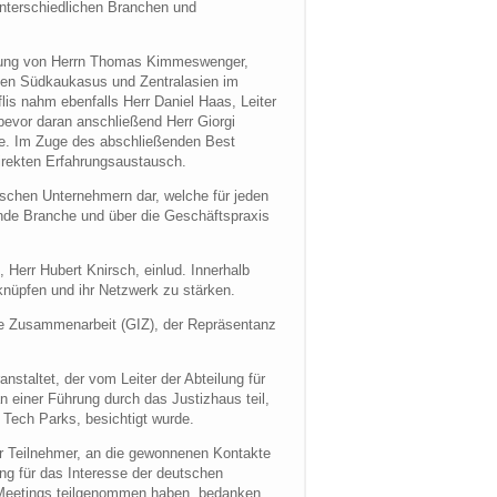
nterschiedlichen Branchen und
grüßung von Herrn Thomas Kimmeswenger,
r den Südkaukasus und Zentralasien im
lis nahm ebenfalls Herr Daniel Haas, Leiter
 bevor daran anschließend Herr Giorgi
te. Im Zuge des abschließenden Best
direkten Erfahrungsaustausch.
ischen Unternehmern dar, welche für jeden
nde Branche und über die Geschäftspraxis
Herr Hubert Knirsch, einlud. Innerhalb
 knüpfen und ihr Netzwerk zu stärken.
ale Zusammenarbeit (GIZ), der Repräsentanz
staltet, der vom Leiter der Abteilung für
an einer Führung durch das Justizhaus teil,
s Tech Parks, besichtigt wurde.
er Teilnehmer, an die gewonnenen Kontakte
g für das Interesse der deutschen
 Meetings teilgenommen haben, bedanken.