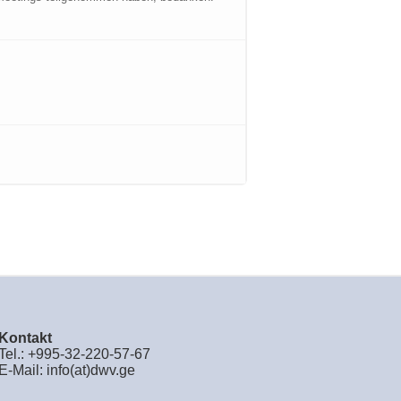
Kontakt
Tel.: +995-32-220-57-67
E-Mail:
info(at)dwv.ge