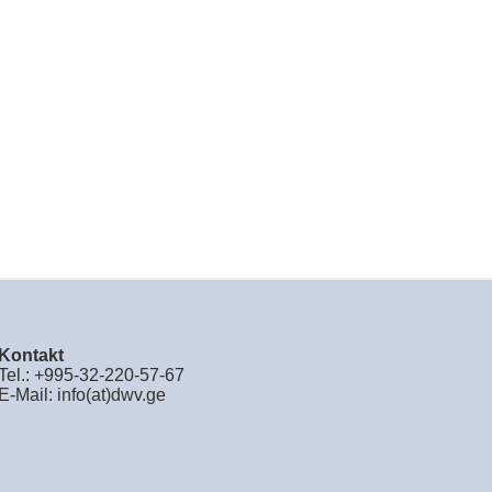
Kontakt
Tel.: +995-32-220-57-67
E-Mail:
info(at)dwv.ge