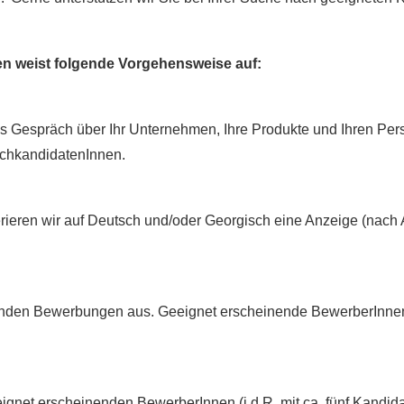
en weist folgende Vorgehensweise auf:
es Gespräch über Ihr Unternehmen, Ihre Produkte und Ihren Pers
schkandidatenInnen.
erieren wir auf Deutsch und/oder Georgisch eine Anzeige (nach
enden Bewerbungen aus. Geeignet erscheinende BewerberInnen 
ignet erscheinenden BewerberInnen (i.d.R. mit ca. fünf Kandida