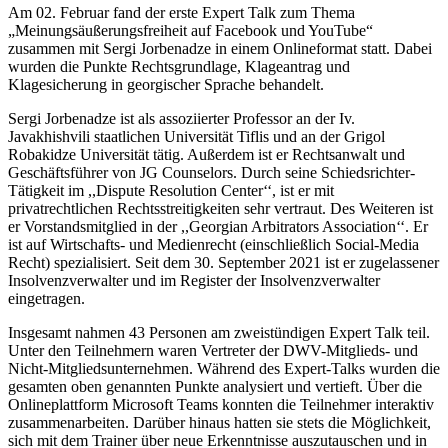
Am 02. Februar fand der erste Expert Talk zum Thema
„Meinungsäußerungsfreiheit auf Facebook und YouTube“
zusammen mit Sergi Jorbenadze in einem Onlineformat statt. Dabei
wurden die Punkte Rechtsgrundlage, Klageantrag und
Klagesicherung in georgischer Sprache behandelt.
Sergi Jorbenadze ist als assoziierter Professor an der Iv.
Javakhishvili staatlichen Universität Tiflis und an der Grigol
Robakidze Universität tätig. Außerdem ist er Rechtsanwalt und
Geschäftsführer von JG Counselors. Durch seine Schiedsrichter-
Tätigkeit im ,,Dispute Resolution Center‘‘, ist er mit
privatrechtlichen Rechtsstreitigkeiten sehr vertraut. Des Weiteren ist
er Vorstandsmitglied in der ,,Georgian Arbitrators Association‘‘. Er
ist auf Wirtschafts- und Medienrecht (einschließlich Social-Media
Recht) spezialisiert. Seit dem 30. September 2021 ist er zugelassener
Insolvenzverwalter und im Register der Insolvenzverwalter
eingetragen.
Insgesamt nahmen 43 Personen am zweistündigen Expert Talk teil.
Unter den Teilnehmern waren Vertreter der DWV-Mitglieds- und
Nicht-Mitgliedsunternehmen. Während des Expert-Talks wurden die
gesamten oben genannten Punkte analysiert und vertieft. Über die
Onlineplattform Microsoft Teams konnten die Teilnehmer interaktiv
zusammenarbeiten. Darüber hinaus hatten sie stets die Möglichkeit,
sich mit dem Trainer über neue Erkenntnisse auszutauschen und in