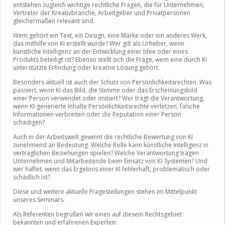
entstehen zugleich wichtige rechtliche Fragen, die für Unternehmen,
Vertreter der Kreativbranche, Arbeitgeber und Privatpersonen
gleichermaßen relevant sind.
Wem gehört ein Text, ein Design, eine Marke oder ein anderes Werk,
das mithilfe von KI erstellt wurde? Wer gilt als Urheber, wenn
künstliche Intelligenz an der Entwicklung einer Idee oder eines
Produkts beteiligt ist? Ebenso stellt sich die Frage, wem eine durch KI
unterstützte Erfindung oder kreative Lösung gehört.
Besonders aktuell ist auch der Schutz von Persönlichkeitsrechten. Was
passiert, wenn KI das Bild, die Stimme oder das Erscheinungsbild
einer Person verwendet oder imitiert? Wer trägt die Verantwortung,
wenn KI-generierte Inhalte Persönlichkeitsrechte verletzen, falsche
Informationen verbreiten oder die Reputation einer Person
schädigen?
Auch in der Arbeitswelt gewinnt die rechtliche Bewertung von KI
zunehmend an Bedeutung. Welche Rolle kann künstliche Intelligenz in
vertraglichen Beziehungen spielen? Welche Verantwortung tragen
Unternehmen und Mitarbeitende beim Einsatz von KI-Systemen? Und
wer haftet, wenn das Ergebnis einer KI fehlerhaft, problematisch oder
schädlich ist?
Diese und weitere aktuelle Fragestellungen stehen im Mittelpunkt
unseres Seminars.
Als Referenten begrüßen wir einen auf diesem Rechtsgebiet
bekannten und erfahrenen Experten: