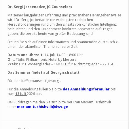
Dr. Sergi Jorbenadze, JG Counselors
Mit seiner langjährigen Erfahrung und praxisnahen Herangehensweise
wird Dr. Sergi Jorbenadze die wichtigsten rechtlichen
Herausforderungen rund um den Einsatz von künstlicher Intelligenz
beleuchten und den Teilnehmern konkrete Antworten auf Fragen
geben, die bereits heute von großer Bedeutung sind.
Freuen Sie sich auf einen informativen und spannenden Austausch zu
einem der aktuellsten Themen unserer Zeit.
Datum und Uhrzeit:
14. Juli, 14:00–18:00 Uhr
Ort:
Tbilisi Philharmonic Hotel by Mercure
Preis:
Für DWV-Mitglieder – 160 GEL; für Nichtmitglieder – 220 GEL
Das Seminar findet auf Georgisch statt.
Für eine Kaffeepause ist gesorgt.
Für die Anmeldung füllen Sie bitte
das Anmeldungsformular
bis
zum
13 Juli
2026 aus.
Bei Rückfragen melden Sie sich bitte bei Frau Mariam Tushishvili
unter
mariam.tushishvili@dwv.ge