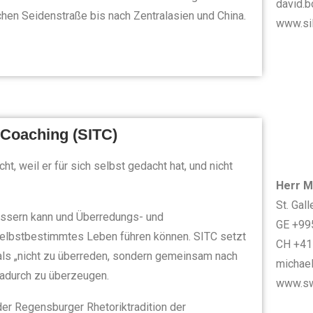
david.b
chen Seidenstraße bis nach Zentralasien und China.
www.si
d Coaching (SITC)
cht, weil er für sich selbst gedacht hat, und nicht
Herr M
St. Gall
ussern kann und Überredungs- und
GE +99
selbstbestimmtes Leben führen können. SITC setzt
CH +41
t als „nicht zu überreden, sondern gemeinsam nach
michae
dadurch zu überzeugen.
www.sw
der Regensburger Rhetoriktradition der