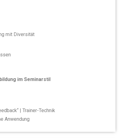
g mit Diversität
essen
ildung im Seminarstil
dback“ | Trainer-Technik
ene Anwendung