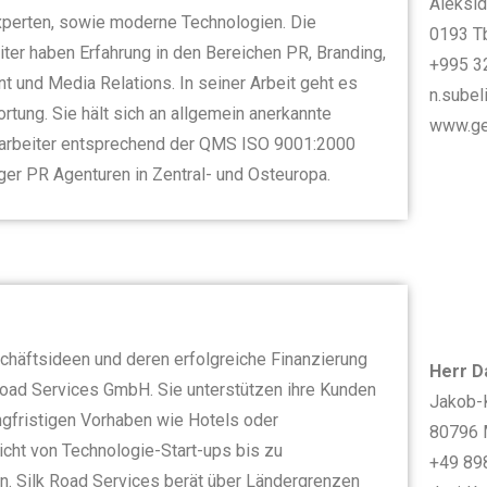
Aleksid
 Experten, sowie moderne Technologien. Die
0193 Tb
iter haben Erfahrung in den Bereichen PR, Branding,
+995 3
und Media Relations. In seiner Arbeit geht es
n.subel
rtung. Sie hält sich an allgemein anerkannte
www.ge
itarbeiter entsprechend der QMS ISO 9001:2000
er PR Agenturen in Zentral- und Osteuropa.
häftsideen und deren erfolgreiche Finanzierung
Herr D
oad Services GmbH. Sie unterstützen ihre Kunden
Jakob-K
angfristigen Vorhaben wie Hotels oder
80796 
cht von Technologie-Start-ups bis zu
+49 89
n. Silk Road Services berät über Ländergrenzen