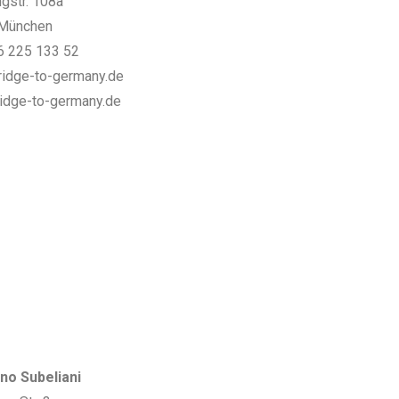
ngstr. 108a
München
6 225 133 52
ridge-to-germany.de
idge-to-germany.de
ino Subeliani