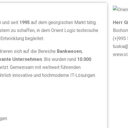
n und seit
1995
auf dem georgischen Markt tätig.
Herr G
ystem zu schaffen, in dem Orient Logic technische
Bochorm
 Entwicklung begleitet.
(+)995
tuskia
rieren sich auf die Bereiche
Bankwesen
,
www.ol
evante Unternehmen
. Bis wurden rund
10.000
etzt. Gemeinsam mit weltweit führenden
jährlich innovative und hochmoderne IT-Lösungen
ngen