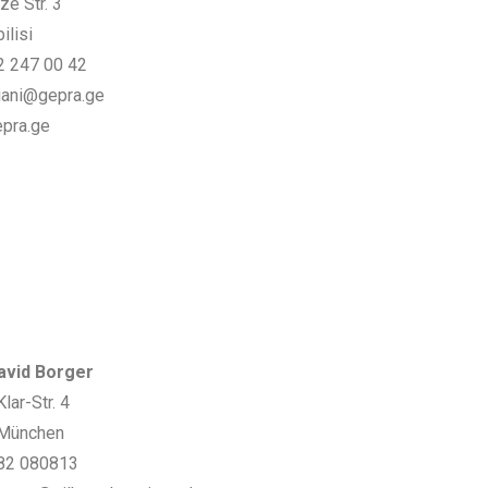
ze Str. 3
ilisi
2 247 00 42
iani@gepra.ge
pra.ge
avid Borger
lar-Str. 4
München
82 080813