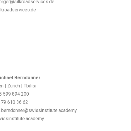
orger@silkroadservices.de
lkroadservices.de
ichael Berndonner
en | Zürich | Tbilisi
5 599 894 200
 79 610 36 62
l.berndonner@swissinstitute.academy
issinstitute.academy