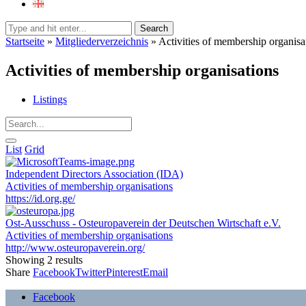
Search
Startseite
»
Mitgliederverzeichnis
»
Activities of membership organisa
Activities of membership organisations
Listings
List
Grid
Independent Directors Association (IDA)
Activities of membership organisations
https://id.org.ge/
Ost-Ausschuss - Osteuropaverein der Deutschen Wirtschaft e.V.
Activities of membership organisations
http://www.osteuropaverein.org/
Showing 2 results
Share
Facebook
Twitter
Pinterest
Email
Facebook