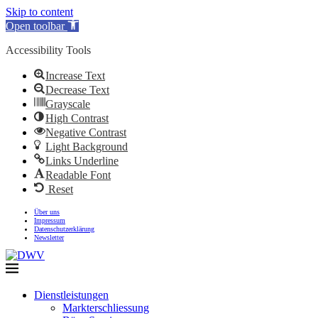
Skip to content
Open toolbar
Accessibility Tools
Increase Text
Decrease Text
Grayscale
High Contrast
Negative Contrast
Light Background
Links Underline
Readable Font
Reset
Über uns
Impressum
Datenschutzerklärung
Newsletter
Dienstleistungen
Markterschliessung