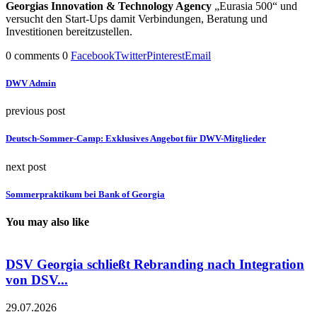
Georgias Innovation & Technology Agency
„Eurasia 500“ und
versucht den Start-Ups damit Verbindungen, Beratung und
Investitionen bereitzustellen.
0 comments
0
Facebook
Twitter
Pinterest
Email
DWV Admin
previous post
Deutsch-Sommer-Camp: Exklusives Angebot für DWV-Mitglieder
next post
Sommerpraktikum bei Bank of Georgia
You may also like
DSV Georgia schließt Rebranding nach Integration
von DSV...
0
29.07.2026