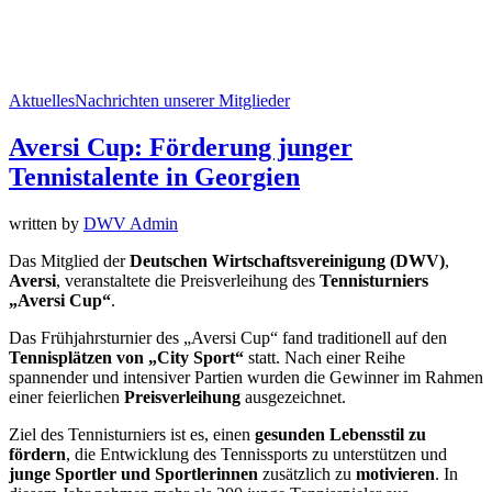
Aktuelles
Nachrichten unserer Mitglieder
Aversi Cup: Förderung junger
Tennistalente in Georgien
written by
DWV Admin
Das Mitglied der
Deutschen Wirtschaftsvereinigung (DWV)
,
Aversi
, veranstaltete die Preisverleihung des
Tennisturniers
„Aversi Cup“
.
Das Frühjahrsturnier des „Aversi Cup“ fand traditionell auf den
Tennisplätzen von „City Sport“
statt. Nach einer Reihe
spannender und intensiver Partien wurden die Gewinner im Rahmen
einer feierlichen
Preisverleihung
ausgezeichnet.
Ziel des Tennisturniers ist es, einen
gesunden Lebensstil zu
fördern
, die Entwicklung des Tennissports zu unterstützen und
junge Sportler und Sportlerinnen
zusätzlich zu
motivieren
. In