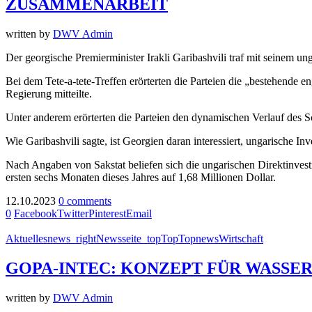
ZUSAMMENARBEIT
written by
DWV Admin
Der georgische Premierminister Irakli Garibashvili traf mit seinem 
Bei dem Tete-a-tete-Treffen erörterten die Parteien die „bestehende 
Regierung mitteilte.
Unter anderem erörterten die Parteien den dynamischen Verlauf des 
Wie Garibashvili sagte, ist Georgien daran interessiert, ungarische I
Nach Angaben von Sakstat beliefen sich die ungarischen Direktinves
ersten sechs Monaten dieses Jahres auf 1,68 Millionen Dollar.
12.10.2023
0 comments
0
Facebook
Twitter
Pinterest
Email
Aktuelles
news_right
Newsseite_top
Top
Topnews
Wirtschaft
GOPA-INTEC: KONZEPT FÜR WASSE
written by
DWV Admin