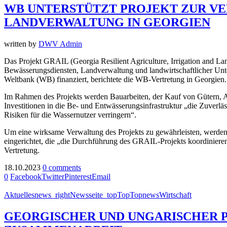
WB UNTERSTÜTZT PROJEKT ZUR V
LANDVERWALTUNG IN GEORGIEN
written by
DWV Admin
Das Projekt GRAIL (Georgia Resilient Agriculture, Irrigation and L
Bewässerungsdiensten, Landverwaltung und landwirtschaftlicher Unte
Weltbank (WB) finanziert, berichtete die WB-Vertretung in Georgien.
Im Rahmen des Projekts werden Bauarbeiten, der Kauf von Gütern, Au
Investitionen in die Be- und Entwässerungsinfrastruktur „die Zuver
Risiken für die Wassernutzer verringern“.
Um eine wirksame Verwaltung des Projekts zu gewährleisten, werden 
eingerichtet, die „die Durchführung des GRAIL-Projekts koordiniere
Vertretung.
18.10.2023
0 comments
0
Facebook
Twitter
Pinterest
Email
Aktuelles
news_right
Newsseite_top
Top
Topnews
Wirtschaft
GEORGISCHER UND UNGARISCHER P