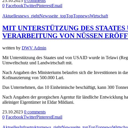
25.10.2023
0 comments
0
Facebook
Twitter
Pinterest
Email
Aktuelles
news_right
Newsseite_top
Top
Topnews
Wirtschaft
MIT UNTERSTÜTZUNG DES STAATES 
VERARBEITUNG VON NÜSSEN ERÖF
written by
DWV Admin
Mit Unterstützung des Staates und von USAID wurde in Telawi (Regi
Umweltschutz und Landwirtschaft mit.
Nach Angaben des Ministeriums belaufen sich die Investitionen in 
Kofinanzierung von 500.000 Lari.
Das Unternehmen, das 10 Einheimische beschäftigt, kann 300 Tonnen 
Nach Angaben der georgischen Agentur für ländliche Entwicklung ha
alleiniger Eigentümer ist Eldar Mildiani.
23.10.2023
0 comments
0
Facebook
Twitter
Pinterest
Email
Aktuelles
Infrastruktur
news_right
Newsseite_top
Top
Topnews
Wirtscha