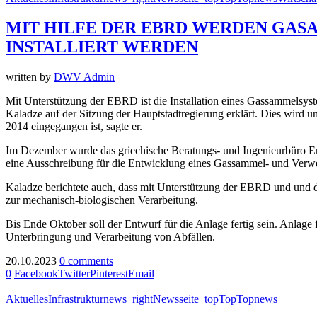
MIT HILFE DER EBRD WERDEN GAS
INSTALLIERT WERDEN
written by
DWV Admin
Mit Unterstützung der EBRD ist die Installation eines Gassammelsystem
Kaladze auf der Sitzung der Hauptstadtregierung erklärt. Dies wird 
2014 eingegangen ist, sagte er.
Im Dezember wurde das griechische Beratungs- und Ingenieurbüro En
eine Ausschreibung für die Entwicklung eines Gassammel- und Verwer
Kaladze berichtete auch, dass mit Unterstützung der EBRD und und d
zur mechanisch-biologischen Verarbeitung.
Bis Ende Oktober soll der Entwurf für die Anlage fertig sein. Anlage 
Unterbringung und Verarbeitung von Abfällen.
20.10.2023
0 comments
0
Facebook
Twitter
Pinterest
Email
Aktuelles
Infrastruktur
news_right
Newsseite_top
Top
Topnews