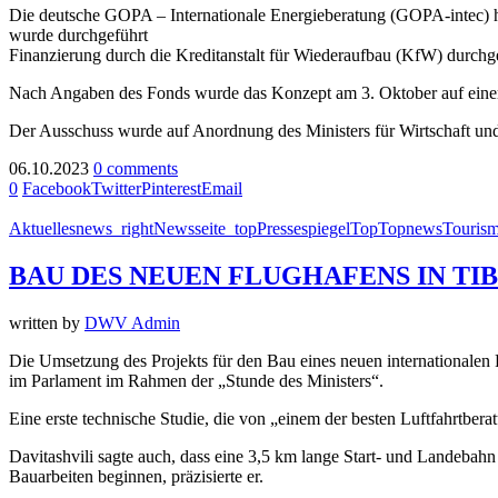
Die deutsche GOPA – Internationale Energieberatung (GOPA-intec) hat
wurde durchgeführt
Finanzierung durch die Kreditanstalt für Wiederaufbau (KfW) durchge
Nach Angaben des Fonds wurde das Konzept am 3. Oktober auf einer 
Der Ausschuss wurde auf Anordnung des Ministers für Wirtschaft und n
06.10.2023
0 comments
0
Facebook
Twitter
Pinterest
Email
Aktuelles
news_right
Newsseite_top
Pressespiegel
Top
Topnews
Touris
BAU DES NEUEN FLUGHAFENS IN TIBI
written by
DWV Admin
Die Umsetzung des Projekts für den Bau eines neuen internationalen F
im Parlament im Rahmen der „Stunde des Ministers“.
Eine erste technische Studie, die von „einem der besten Luftfahrtbera
Davitashvili sagte auch, dass eine 3,5 km lange Start- und Landebah
Bauarbeiten beginnen, präzisierte er.