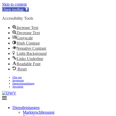
Skip to content
Open toolbar
Accessibility Tools
Increase Text
Decrease Text
Grayscale
High Contrast
Negative Contrast
Light Background
Links Underline
Readable Font
Reset
Über uns
Impressum
Datenschutzerklärung
Newsletter
Dienstleistungen
Markterschliessung