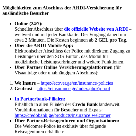
Möglichkeiten zum Abschluss der ARDI-Versicherung für
ausländische Besucher
Online (24/7):
Schneller Abschluss über
die offizielle Website von ARDI
–
weltweit und mit jeder Bankkarte. Der Vorgang dauert nur
etwa 2 Minuten. Die Kosten beginnen ab
2 GEL pro Tag
.
Über die ARDI Mobile App:
Elektronischer Abschluss der Police mit direktem Zugang zu
Leistungen über den SOS-Button, das Modul für
medizinische Leistungserbringer und weitere Funktionen.
Über Partner-Online-Versicherungsplattformen
(für
Visaanträge oder unabhängigen Abschluss):
We Insure
–
https://ecover.ge/en/insurance-policies
Geotrust
–
https://einsurance.ge/index.php?p=pol
In Partnerbank-Filialen:
Erhältlich in allen Filialen der
Credo Bank
landesweit.
Vorabinformationen für Besucher und Expats:
https://credobank.ge/products/insurance-welcomer
Über Partner-Reiseagenturen und Organisationen:
Die Welcomer-Police ist exklusiv über folgende
Reiseagenturen erhältlich: