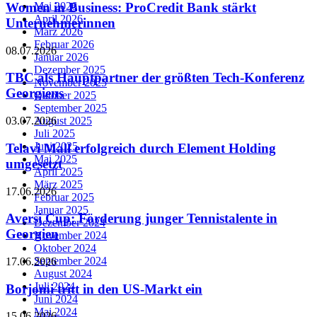
Mai 2026
Women in Business: ProCredit Bank stärkt
April 2026
Unternehmerinnen
März 2026
Februar 2026
08.07.2026
Januar 2026
Dezember 2025
TBC als Hauptpartner der größten Tech-Konferenz
November 2025
Georgiens
Oktober 2025
September 2025
August 2025
03.07.2026
Juli 2025
Juni 2025
Telavi Mall erfolgreich durch Element Holding
Mai 2025
umgesetzt
April 2025
März 2025
17.06.2026
Februar 2025
Januar 2025
Aversi Cup: Förderung junger Tennistalente in
Dezember 2024
Georgien
November 2024
Oktober 2024
September 2024
17.06.2026
August 2024
Juli 2024
Borjomi tritt in den US-Markt ein
Juni 2024
Mai 2024
15.06.2026