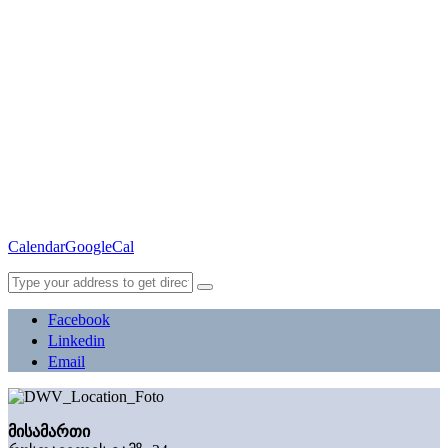
Calendar
GoogleCal
Facebook
Linkedin
Email
მისამართი