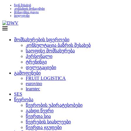
ჩვენ შესახებ
კომპანიის მონაცემები
მონაცემთა დაცვა
ბიულეტენი
მომსახურების სფეროები
კონსულტაცია ბაზრის შესახებ
საოფისე მომსახურება
პერსონალი
ტრენინგი
დელეგაციები
გამოფენები
FRUIT LOGISTICA
eurovino
learntec
SES
წევრობა
წევრობის უპირატესობები
გახდი წევრი
წევრთა სია
წევრების სიახლეები
წევრთა ჯგუფები