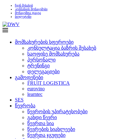
ჩვენ შესახებ
კომპანიის მონაცემები
მონაცემთა დაცვა
ბიულეტენი
მომსახურების სფეროები
კონსულტაცია ბაზრის შესახებ
საოფისე მომსახურება
პერსონალი
ტრენინგი
დელეგაციები
გამოფენები
FRUIT LOGISTICA
eurovino
learntec
SES
წევრობა
წევრობის უპირატესობები
გახდი წევრი
წევრთა სია
წევრების სიახლეები
წევრთა ჯგუფები