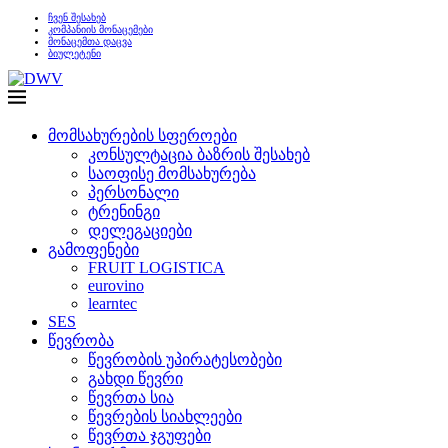
ჩვენ შესახებ
კომპანიის მონაცემები
მონაცემთა დაცვა
ბიულეტენი
მომსახურების სფეროები
კონსულტაცია ბაზრის შესახებ
საოფისე მომსახურება
პერსონალი
ტრენინგი
დელეგაციები
გამოფენები
FRUIT LOGISTICA
eurovino
learntec
SES
წევრობა
წევრობის უპირატესობები
გახდი წევრი
წევრთა სია
წევრების სიახლეები
წევრთა ჯგუფები