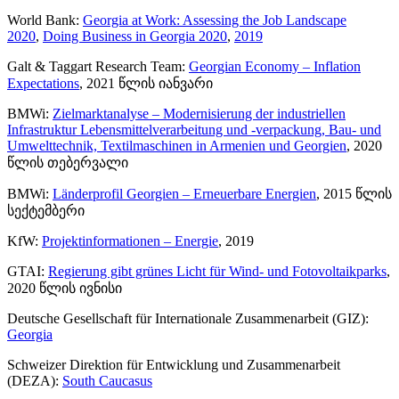
World Bank:
Georgia at Work: Assessing the Job Landscape
2020
,
Doing Business in Georgia 2020
,
2019
Galt & Taggart Research Team:
Georgian Economy – Inflation
Expectations
, 2021 წლის იანვარი
BMWi:
Zielmarktanalyse – Modernisierung der industriellen
Infrastruktur Lebensmittelverarbeitung und -verpackung, Bau- und
Umwelttechnik, Textilmaschinen in Armenien und Georgien
, 2020
წლის თებერვალი
BMWi:
Länderprofil Georgien – Erneuerbare Energien
, 2015 წლის
სექტემბერი
KfW:
Projektinformationen – Energie
, 2019
GTAI:
Regierung gibt grünes Licht für Wind- und Fotovoltaikparks
,
2020 წლის ივნისი
Deutsche Gesellschaft für Internationale Zusammenarbeit (GIZ):
Georgia
Schweizer Direktion für Entwicklung und Zusammenarbeit
(DEZA):
South Caucasus