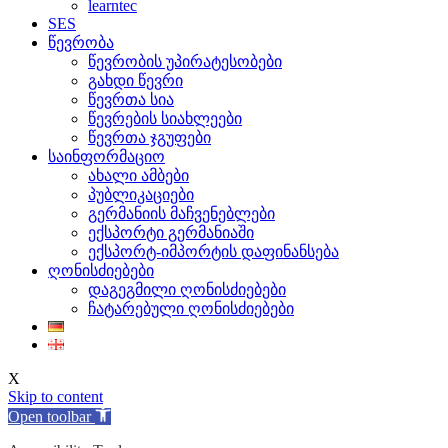
learntec
SES
წევრობა
წევრობის უპირატესობები
გახდი წევრი
წევრთა სია
წევრების სიახლეები
წევრთა ჯგუფები
საინფორმაციო
ახალი ამბები
პუბლიკაციები
გერმანიის მაჩვენებლები
ექსპორტი გერმანიაში
ექსპორტ-იმპორტის დაფინანსება
ღონისძიებები
დაგეგმილი ღონისძიებები
ჩატარებული ღონისძიებები
X
Skip to content
Open toolbar