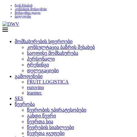
ჩვენ შესახებ
კომპანიის მონაცემები
მონაცემთა დაცვა
ბიულეტენი
მომსახურების სფეროები
კონსულტაცია ბაზრის შესახებ
საოფისე მომსახურება
პერსონალი
ტრენინგი
დელეგაციები
გამოფენები
FRUIT LOGISTICA
eurovino
learntec
SES
წევრობა
წევრობის უპირატესობები
გახდი წევრი
წევრთა სია
წევრების სიახლეები
წევრთა ჯგუფები