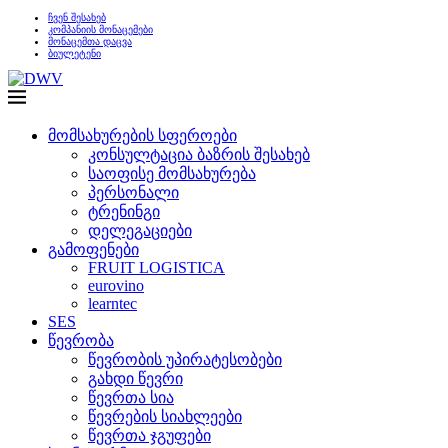
ჩვენ შესახებ
კომპანიის მონაცემები
მონაცემთა დაცვა
ბიულეტენი
მომსახურების სფეროები
კონსულტაცია ბაზრის შესახებ
საოფისე მომსახურება
პერსონალი
ტრენინგი
დელეგაციები
გამოფენები
FRUIT LOGISTICA
eurovino
learntec
SES
წევრობა
წევრობის უპირატესობები
გახდი წევრი
წევრთა სია
წევრების სიახლეები
წევრთა ჯგუფები