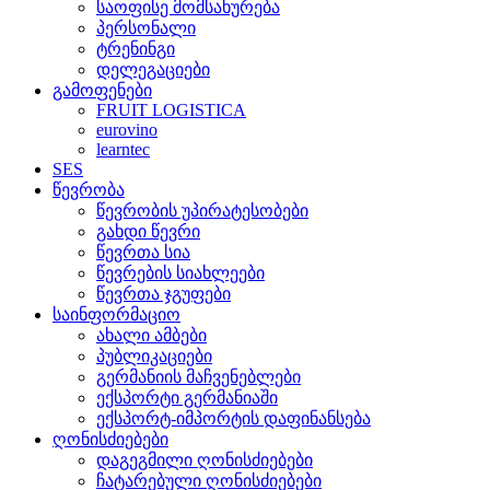
საოფისე მომსახურება
პერსონალი
ტრენინგი
დელეგაციები
გამოფენები
FRUIT LOGISTICA
eurovino
learntec
SES
წევრობა
წევრობის უპირატესობები
გახდი წევრი
წევრთა სია
წევრების სიახლეები
წევრთა ჯგუფები
საინფორმაციო
ახალი ამბები
პუბლიკაციები
გერმანიის მაჩვენებლები
ექსპორტი გერმანიაში
ექსპორტ-იმპორტის დაფინანსება
ღონისძიებები
დაგეგმილი ღონისძიებები
ჩატარებული ღონისძიებები