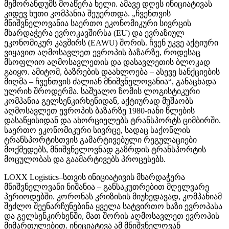
მემორანდუმს მოაწერა ხელი. ამავე დღეს ინიციატივას
კიდევ ხუთი კომპანია შეუერთდა. „ჩვენთვის
მნიშვნელოვანია საერთო ეკონომიკური სივრცის
მხარდაჭერა ევროკავშირსა (EU) და ევრაზიულ
ეკონომიკურ კავშირს (EAWU) შორის. ჩვენ უკვე აქტიური
ვიყავით აღმოსავლეთ ევროპის ბაზარზე, როდესაც
მსოფლიო აღმოსავლეთის და დასავლეთის ბლოკად
გაიყო. ამიტომ, ბაზრების დაახლოება – ასევე სანქციების
მიღმა – ჩვენთვის ძალიან მნიშვნელოვანია“, განაცხადა
ულრიხ შროდერმა. საშუალო ზომის ლოგისტიკური
კომპანია გელსენკირხენიდან, აქტიურად მუშაობს
აღმოსავლეთ ევროპის ბაზარზე 1980-იანი წლების
დასაწყისიდან და ახორციელებს ტრანსპორტს ციმბირში.
საერთო ეკონომიკური სივრცე, სადაც საქონლის
ტრანსპორტისთვის გამარტივებული რეგულაციები
მოქმედებს, მნიშვნელოვნად გაზრდის ტრანსპორტის
მოცულობას და გაამარტივებს პროცესებს.
LOXX Logistics–სთვის ინიციატივის მხარდაჭერა
მნიშვნელოვანი ნიშანია – განსაკუთრებით მღელვარე
პერიოდებში. კორონას კრიზისის მიუხედავად, კომპანიამ
შეძლო შეენარჩუნებინა ყველა სატვირთო ხაზი ევროპასა
და გელსენკირხენში, მათ შორის აღმოსავლეთ ევროპის
მიმართულებით. ინიციატივა ამ მნიშვნელოვან