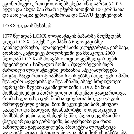
ეკონომიკურ ურთიერთობებს ეხება. ის დაარსდა 2015
წელს და ახლა მას მხარს უჭერს თითქმის 100 კომპანია
და ასოციაცია ევროკავშირისა და EAWU ქვეყნებიდან.
LOXX ჯგუფის შესახებ
1977 წლიდან LOXX ლოჯისტიკის ბაზარზე მოქმედებს.
დღეს LOXX–ს აქვს 7 კომპანია 6 ლოკაციაზე:
გენზელკირხენი, პლაიდელსჰაიმი (შტუტგარტი), ვარშავა,
პოზნანი, კატოვიცე პოლონეთში და მოსკოვი. 2000
წლიდან LOXX-ის მთავარი ოფისი გენზელკირხენში
მდებარეობს. საშუალო ზომის, მფლობელის მიერ
მართილი ლოჯისტიკური კომპანია სპეციალიზდება
ზოგად სატვირთო ტრანსპორტირებაზე მთელ ევროპაში,
შუა აღმოსავლეთსა და შუა აზიაში, ასევე ჩრდილოეთ
აფრიკაში. წლების განმავლობაში LOXX-მა მისი
მომსახურებების პორტფოლიო იმდენად გააფართოვა,
რომ ის ლოჯისტიკურ მომსახურებათა სრული ჯაჭვის
მიმწოდებელი გახდა. მათ მიეკუთვნება სარკინიგზო
საჰაერო და საზღვაო ტრანსპორტი, ლოჯისტიკური
მომსახურებები გელზენკურხენში, პლაიდელსჰაიმში
(შტუტგარტი) და ვარშავაში, სისტემებისა და მათი
ნაწილების გადაადგილება, პროექტის ლოგისტიკა
ყველგან სადაც ეს აუცილებელია, მათ შორის განბაჟება