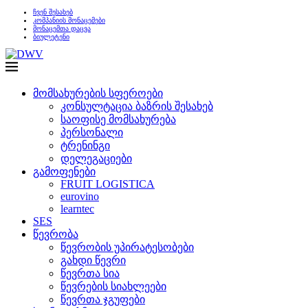
ჩვენ შესახებ
კომპანიის მონაცემები
მონაცემთა დაცვა
ბიულეტენი
მომსახურების სფეროები
კონსულტაცია ბაზრის შესახებ
საოფისე მომსახურება
პერსონალი
ტრენინგი
დელეგაციები
გამოფენები
FRUIT LOGISTICA
eurovino
learntec
SES
წევრობა
წევრობის უპირატესობები
გახდი წევრი
წევრთა სია
წევრების სიახლეები
წევრთა ჯგუფები