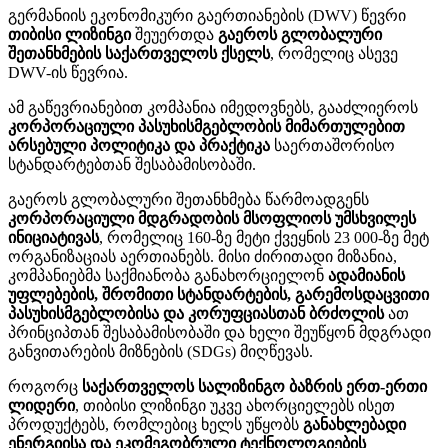
გერმანიის ეკონომიკური გაერთიანების (DWV) წევრი
თიბისი
ლიზინგი
შეუერთდა
გაეროს
გლობალური
შეთანხმების
საქართველოს
ქსელს
, რომელიც ასევე
DWV-ის წევრია.
ამ გაწევრიანებით კომპანია იმედოვნებს, გააძლიეროს
კორპორაციული
პასუხისმგებლობის
მიმართულებით
არსებული
პოლიტიკა
და
პრაქტიკა
საერთაშორისო
სტანდარტებთან შესაბამისობაში.
გაეროს გლობალური შეთანხმება წარმოადგენს
კორპორაციული
მდგრადობის
მსოფლიოს
უმსხვილეს
ინიციატივას
, რომელიც 160-ზე მეტი ქვეყნის 23 000-ზე მეტ
ორგანიზაციას აერთიანებს. მისი ძირითადი მიზანია,
კომპანიებმა საქმიანობა განახორციელონ
ადამიანის
უფლებების,
შრომითი
სტანდარტების,
გარემოსდაცვითი
პასუხისმგებლობისა
და
კორუფციასთან
ბრძოლის
ათ
პრინციპთან შესაბამისობაში და ხელი შეუწყონ მდგრადი
განვითარების მიზნების (SDGs) მიღწევას.
როგორც
საქართველოს
სალიზინგო
ბაზრის
ერთ-
ერთი
ლიდერი
, თიბისი ლიზინგი უკვე ახორციელებს ისეთ
პროდუქტებს, რომლებიც ხელს უწყობს
განახლებადი
ენერგიისა
და
ეკომეგობრული
ტექნოლოგიების