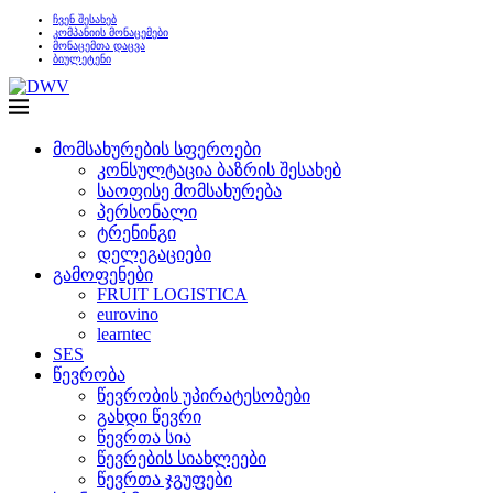
ჩვენ შესახებ
კომპანიის მონაცემები
მონაცემთა დაცვა
ბიულეტენი
მომსახურების სფეროები
კონსულტაცია ბაზრის შესახებ
საოფისე მომსახურება
პერსონალი
ტრენინგი
დელეგაციები
გამოფენები
FRUIT LOGISTICA
eurovino
learntec
SES
წევრობა
წევრობის უპირატესობები
გახდი წევრი
წევრთა სია
წევრების სიახლეები
წევრთა ჯგუფები