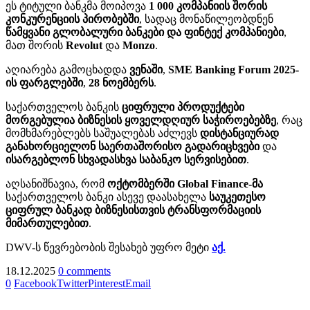
ეს ტიტული ბანკმა მოიპოვა
1 000
კომპანიის
შორის
კონკურენციის
პირობებში
, სადაც მონაწილეობდნენ
წამყვანი
გლობალური
ბანკები
და
ფინტექ
კომპანიები
,
მათ შორის
Revolut
და
Monzo
.
აღიარება გამოცხადდა
ვენაში
,
SME Banking Forum 2025-
ის
ფარგლებში
,
28
ნოემბერს
.
საქართველოს ბანკის
ციფრული
პროდუქტები
მორგებულია
ბიზნესის
ყოველდღიურ
საჭიროებებზე
, რაც
მომხმარებლებს საშუალებას აძლევს
დისტანციურად
განახორციელონ
საერთაშორისო
გადარიცხვები
და
ისარგებლონ
სხვადასხვა
საბანკო
სერვისებით
.
აღსანიშნავია, რომ
ოქტომბერში Global Finance-
მა
საქართველოს ბანკი ასევე დაასახელა
საუკეთესო
ციფრულ
ბანკად
ბიზნესისთვის
ტრანსფორმაციის
მიმართულებით
.
DWV-ს წევრებობის შესახებ უფრო მეტი
აქ.
18.12.2025
0 comments
0
Facebook
Twitter
Pinterest
Email