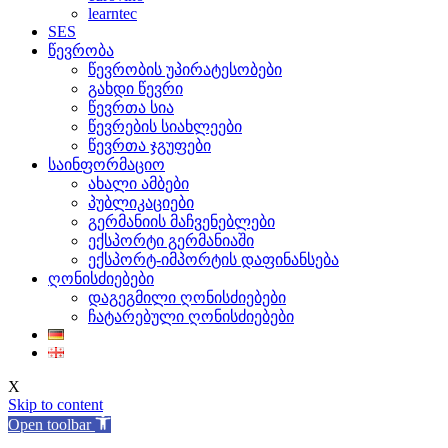
learntec
SES
წევრობა
წევრობის უპირატესობები
გახდი წევრი
წევრთა სია
წევრების სიახლეები
წევრთა ჯგუფები
საინფორმაციო
ახალი ამბები
პუბლიკაციები
გერმანიის მაჩვენებლები
ექსპორტი გერმანიაში
ექსპორტ-იმპორტის დაფინანსება
ღონისძიებები
დაგეგმილი ღონისძიებები
ჩატარებული ღონისძიებები
X
Skip to content
Open toolbar