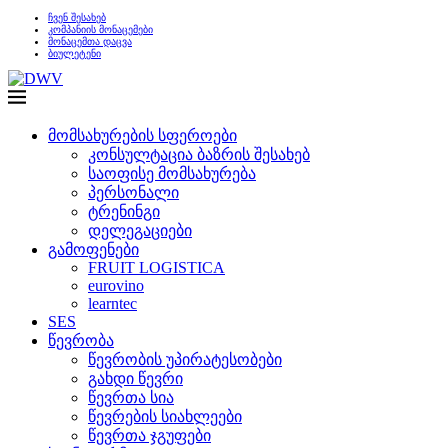
ჩვენ შესახებ
კომპანიის მონაცემები
მონაცემთა დაცვა
ბიულეტენი
მომსახურების სფეროები
კონსულტაცია ბაზრის შესახებ
საოფისე მომსახურება
პერსონალი
ტრენინგი
დელეგაციები
გამოფენები
FRUIT LOGISTICA
eurovino
learntec
SES
წევრობა
წევრობის უპირატესობები
გახდი წევრი
წევრთა სია
წევრების სიახლეები
წევრთა ჯგუფები