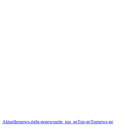
Aktuelles
news-right-ge
newsseite_top_ge
Top-ge
Topnews-ge