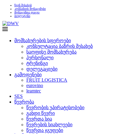
ჩვენ შესახებ
კომპანიის მონაცემები
მონაცემთა დაცვა
ბიულეტენი
მომსახურების სფეროები
კონსულტაცია ბაზრის შესახებ
საოფისე მომსახურება
პერსონალი
ტრენინგი
დელეგაციები
გამოფენები
FRUIT LOGISTICA
eurovino
learntec
SES
წევრობა
წევრობის უპირატესობები
გახდი წევრი
წევრთა სია
წევრების სიახლეები
წევრთა ჯგუფები