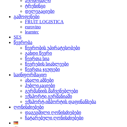
პერსონალი
ტრენინგი
დელეგაციები
გამოფენები
FRUIT LOGISTICA
eurovino
learntec
SES
წევრობა
წევრობის უპირატესობები
გახდი წევრი
წევრთა სია
წევრების სიახლეები
წევრთა ჯგუფები
საინფორმაციო
ახალი ამბები
პუბლიკაციები
გერმანიის მაჩვენებლები
ექსპორტი გერმანიაში
ექსპორტ-იმპორტის დაფინანსება
ღონისძიებები
დაგეგმილი ღონისძიებები
ჩატარებული ღონისძიებები