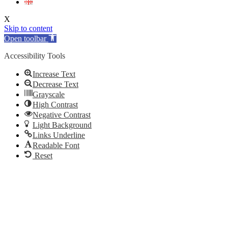
X
Skip to content
Open toolbar
Accessibility Tools
Increase Text
Decrease Text
Grayscale
High Contrast
Negative Contrast
Light Background
Links Underline
Readable Font
Reset