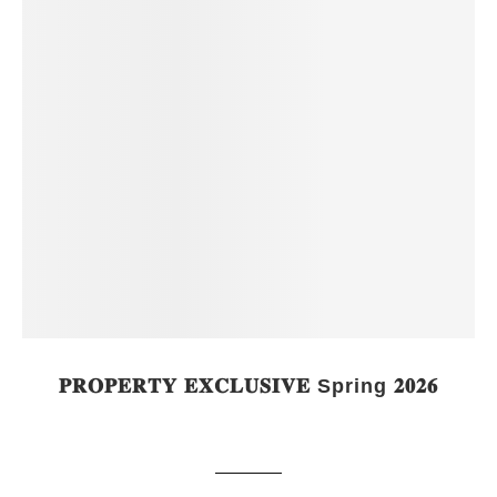
𝐏𝐑𝐎𝐏𝐄𝐑𝐓𝐘 𝐄𝐗𝐂𝐋𝐔𝐒𝐈𝐕𝐄 Spring 𝟐𝟎𝟐𝟔