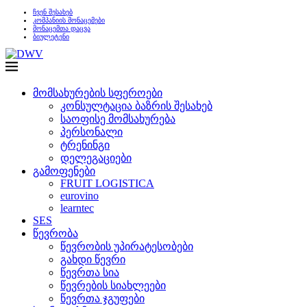
ჩვენ შესახებ
კომპანიის მონაცემები
მონაცემთა დაცვა
ბიულეტენი
მომსახურების სფეროები
კონსულტაცია ბაზრის შესახებ
საოფისე მომსახურება
პერსონალი
ტრენინგი
დელეგაციები
გამოფენები
FRUIT LOGISTICA
eurovino
learntec
SES
წევრობა
წევრობის უპირატესობები
გახდი წევრი
წევრთა სია
წევრების სიახლეები
წევრთა ჯგუფები