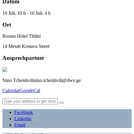
Datum
10 Juli, 10 h - 10 Juli, 4 h
Ort
Rooms Hotel Tbilisi
14 Merab Kostava Street
Ansprechpartner
Nino Tcheishvili
nino.tcheishvili@dwv.ge
Calendar
GoogleCal
Facebook
Linkedin
Email