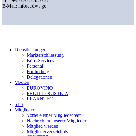
Tel.: +995-32-220-57-67
E-Mail:
info(at)dwv.ge
Dienstleistungen
Markterschliessung
Büro-Services
Personal
Fortbildung
Delegationen
Messen
EUROVINO
FRUIT LOGISTICA
LEARNTEC
SES
Mitglieder
Vorteile einer Mitgliedschaft
Nachrichten unserer Mitglieder
Mitglied werden
Mitgliederverzeichnis