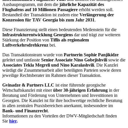
Ausbauprogramm, mit dem die
jährliche Kapazität des
Flughafens auf 10 Millionen Passagiere
erhöht werden soll.
Bestandteil der Transaktion ist zudem eine
Verlängerung der
Konzession für TAV Georgia bis zum Jahr 2031
.
Diese Finanzierung stellt einen bedeutenden Meilenstein für die
Infrastrukturentwicklung Georgiens
dar und trägt zur weiteren
Stärkung der Position von
Tiflis als regionalem
Luftverkehrsdrehkreuz
bei.
Das Transaktionsteam wurde von
Partnerin Sophie Panjikidze
geleitet und umfasste
Senior Associate Nino Gobejishvili
sowie die
Associates Tekla Megreli und Nino Karalashvili
. Die Kanzlei
würdigt die Zusammenarbeit aller beteiligten Parteien sowie deren
jeweilige Rechtsberater im Rahmen dieser Transaktion.
Gvinadze & Partners LLC
ist eine führende georgische
Wirtschaftskanzlei mit einer
über 30-jährigen Erfahrung
in der
Beratung und Förderung von Unternehmen und Investitionen in
Georgien. Die Kanzlei ist für ihre hochwertige rechtliche Beratung
in allen zentralen Praxisbereichen anerkannt, insbesondere im
Bank- und Finanzrecht
.
Informationen zu den Vorteilen der DWV-Mitgliedschaft finden
Sie
hier
.