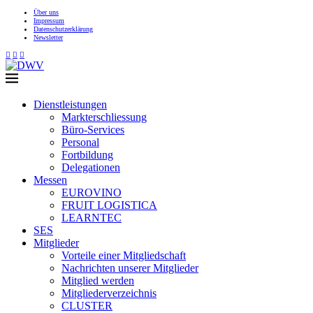
Über uns
Impressum
Datenschutzerklärung
Newsletter
Dienstleistungen
Markterschliessung
Büro-Services
Personal
Fortbildung
Delegationen
Messen
EUROVINO
FRUIT LOGISTICA
LEARNTEC
SES
Mitglieder
Vorteile einer Mitgliedschaft
Nachrichten unserer Mitglieder
Mitglied werden
Mitgliederverzeichnis
CLUSTER