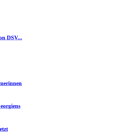
on DSV...
hmerinnen
eorgiens
etzt