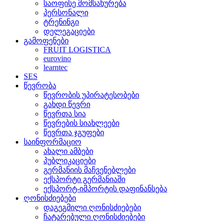
საოფისე მომსახურება
პერსონალი
ტრენინგი
დელეგაციები
გამოფენები
FRUIT LOGISTICA
eurovino
learntec
SES
წევრობა
წევრობის უპირატესობები
გახდი წევრი
წევრთა სია
წევრების სიახლეები
წევრთა ჯგუფები
საინფორმაციო
ახალი ამბები
პუბლიკაციები
გერმანიის მაჩვენებლები
ექსპორტი გერმანიაში
ექსპორტ-იმპორტის დაფინანსება
ღონისძიებები
დაგეგმილი ღონისძიებები
ჩატარებული ღონისძიებები