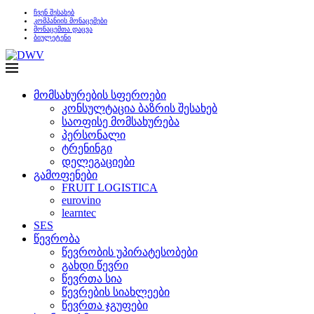
ჩვენ შესახებ
კომპანიის მონაცემები
მონაცემთა დაცვა
ბიულეტენი
მომსახურების სფეროები
კონსულტაცია ბაზრის შესახებ
საოფისე მომსახურება
პერსონალი
ტრენინგი
დელეგაციები
გამოფენები
FRUIT LOGISTICA
eurovino
learntec
SES
წევრობა
წევრობის უპირატესობები
გახდი წევრი
წევრთა სია
წევრების სიახლეები
წევრთა ჯგუფები