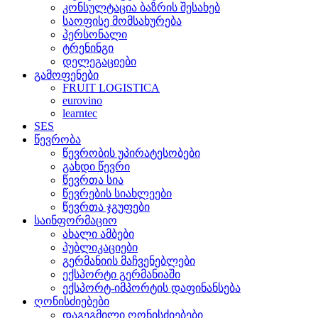
კონსულტაცია ბაზრის შესახებ
საოფისე მომსახურება
პერსონალი
ტრენინგი
დელეგაციები
გამოფენები
FRUIT LOGISTICA
eurovino
learntec
SES
წევრობა
წევრობის უპირატესობები
გახდი წევრი
წევრთა სია
წევრების სიახლეები
წევრთა ჯგუფები
საინფორმაციო
ახალი ამბები
პუბლიკაციები
გერმანიის მაჩვენებლები
ექსპორტი გერმანიაში
ექსპორტ-იმპორტის დაფინანსება
ღონისძიებები
დაგეგმილი ღონისძიებები