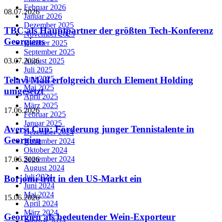
Februar 2026
08.07.2026
Januar 2026
Dezember 2025
TBC als Hauptpartner der größten Tech-Konferenz
November 2025
Georgiens
Oktober 2025
September 2025
August 2025
03.07.2026
Juli 2025
Juni 2025
Telavi Mall erfolgreich durch Element Holding
Mai 2025
umgesetzt
April 2025
März 2025
17.06.2026
Februar 2025
Januar 2025
Aversi Cup: Förderung junger Tennistalente in
Dezember 2024
Georgien
November 2024
Oktober 2024
September 2024
17.06.2026
August 2024
Juli 2024
Borjomi tritt in den US-Markt ein
Juni 2024
Mai 2024
15.06.2026
April 2024
März 2024
Georgien als bedeutender Wein-Exporteur
Februar 2024