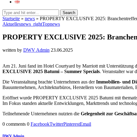
Search
Startseite
»
news
»
PROPERTY EXCLUSIVE 2025: Branchentreffen
Aktuelles
news_right
Topnews
PROPERTY EXCLUSIVE 2025: Branchentr
written by
DWV Admin
23.06.2025
Am 21. Juni fand im Hotel Courtyard by Marriott mit Unterstützung
EXCLUSIVE 2025 Batumi – Summer Specials
. Veranstalter war
Die Veranstaltung brachte Unternehmen aus der
Immobilien- und Di
Bauunternehmen, Architekturbüros, Herstellern von Baumaterialien,
Eröffnet wurde PROPERTY EXCLUSIVE 2025 Batumi mit themati
Im Fokus standen aktuelle Entwicklungen, Markttrends und technolog
Teilnehmende Unternehmen nutzten die
Gelegenheit zur Geschäft
0 comments
0
Facebook
Twitter
Pinterest
Email
DWV Admin