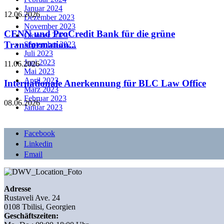
Januar 2024
12.06.2026
Dezember 2023
November 2023
CENN und ProCredit Bank für die grüne
Oktober 2023
Transformation...
September 2023
Juli 2023
Juni 2023
11.06.2026
Mai 2023
April 2023
Internationale Anerkennung für BLC Law Office
März 2023
Februar 2023
08.06.2026
Januar 2023
Facebook
Linkedin
Email
Adresse
Rustaveli Ave. 24
0108 Tbilisi, Georgien
Geschäftszeiten: