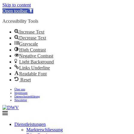
Skip to content
Open toolbar
Accessibility Tools
Increase Text
Decrease Text
Grayscale
High Contrast
Negative Contrast
Light Background
Links Underline
Readable Font
Reset
Über uns
Impressum
Datenschutzerklärung
Newsletter
Dienstleistungen
Markterschliessung