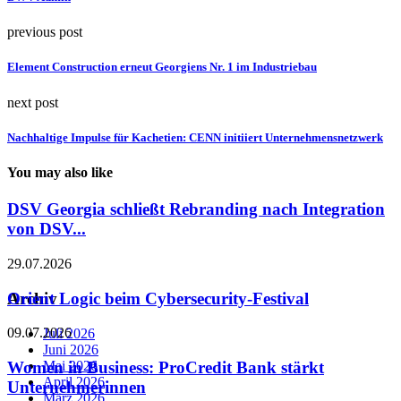
previous post
Element Construction erneut Georgiens Nr. 1 im Industriebau
next post
Nachhaltige Impulse für Kachetien: CENN initiiert Unternehmensnetzwerk
You may also like
DSV Georgia schließt Rebranding nach Integration
von DSV...
29.07.2026
Orient Logic beim Cybersecurity-Festival
Archiv
09.07.2026
Juli 2026
Juni 2026
Mai 2026
Women in Business: ProCredit Bank stärkt
April 2026
Unternehmerinnen
März 2026