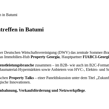
 in Batumi
effen in Batumi
 der Deutschen Wirtschaftsvereinigung (DWV) das zentrale Sommer-Bra
 das Immobilien-Hub
Property Georgia
, Hauptpartner
FIABCI-Georgi
enstleistungsbranche
zusammen – im B2B- wie auch im B2C-Format. P
 Baumaterial-Hypermärkten sowie Anbietern von HVC-, Elektro- und S
schen
Property Talks
– einer Paneldiskussion unter dem Titel „Zukunf
ische Innovationen.
sanbahnung, Verkaufsförderung und Netzwerkpflege
.