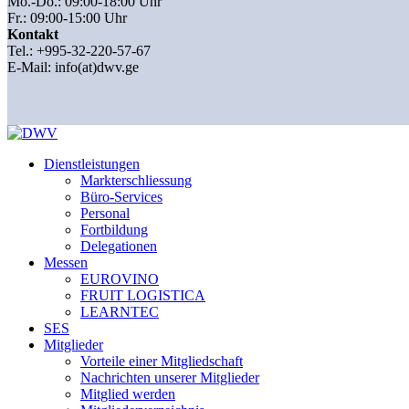
Mo.-Do.: 09:00-18:00 Uhr
Fr.: 09:00-15:00 Uhr
Kontakt
Tel.: +995-32-220-57-67
E-Mail:
info(at)dwv.ge
Dienstleistungen
Markterschliessung
Büro-Services
Personal
Fortbildung
Delegationen
Messen
EUROVINO
FRUIT LOGISTICA
LEARNTEC
SES
Mitglieder
Vorteile einer Mitgliedschaft
Nachrichten unserer Mitglieder
Mitglied werden