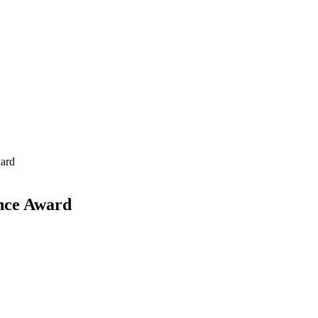
ard
nce Award