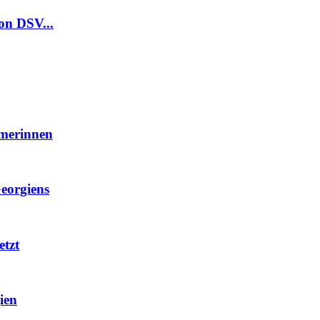
on DSV...
hmerinnen
eorgiens
etzt
ien