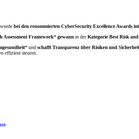
 wurde
bei den renommierten CyberSecurity Excellence Awards int
th Assessment Framework“
gewann
in der
Kategorie Best Risk an
emgesundheit“
und
schafft Transparenz über Risiken und Sicherhei
n effizient steuern.
ngen