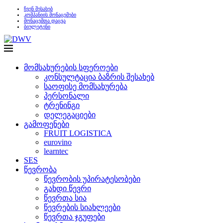
ჩვენ შესახებ
კომპანიის მონაცემები
მონაცემთა დაცვა
ბიულეტენი
მომსახურების სფეროები
კონსულტაცია ბაზრის შესახებ
საოფისე მომსახურება
პერსონალი
ტრენინგი
დელეგაციები
გამოფენები
FRUIT LOGISTICA
eurovino
learntec
SES
წევრობა
წევრობის უპირატესობები
გახდი წევრი
წევრთა სია
წევრების სიახლეები
წევრთა ჯგუფები