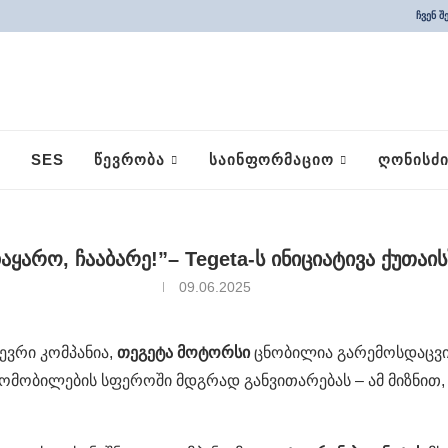
ჩვენ შ
SES
ᲬᲔᲕᲠᲝᲑᲐ
ᲡᲐᲘᲜᲤᲝᲠᲛᲐᲪᲘᲝ
ᲦᲝᲜᲘᲡᲫᲘ
აყარო, ჩააბარე!”– Tegeta-ს ინიციატივა ქუთაის
09.06.2025
ევრი კომპანია,
თეგეტა მოტორსი
ცნობილია გარემოსდაცვით
ობილების სფეროში მდგრად განვითარებას – ამ მიზნით, კ