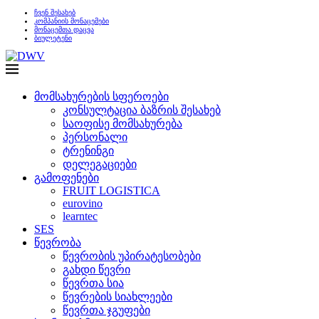
ჩვენ შესახებ
კომპანიის მონაცემები
მონაცემთა დაცვა
ბიულეტენი
მომსახურების სფეროები
კონსულტაცია ბაზრის შესახებ
საოფისე მომსახურება
პერსონალი
ტრენინგი
დელეგაციები
გამოფენები
FRUIT LOGISTICA
eurovino
learntec
SES
წევრობა
წევრობის უპირატესობები
გახდი წევრი
წევრთა სია
წევრების სიახლეები
წევრთა ჯგუფები