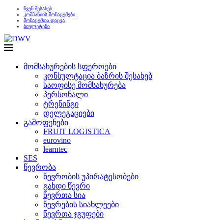
ჩვენ შესახებ
კომპანიის მონაცემები
მონაცემთა დაცვა
ბიულეტენი
მომსახურების სფეროები
კონსულტაცია ბაზრის შესახებ
საოფისე მომსახურება
პერსონალი
ტრენინგი
დელეგაციები
გამოფენები
FRUIT LOGISTICA
eurovino
learntec
SES
წევრობა
წევრობის უპირატესობები
გახდი წევრი
წევრთა სია
წევრების სიახლეები
წევრთა ჯგუფები