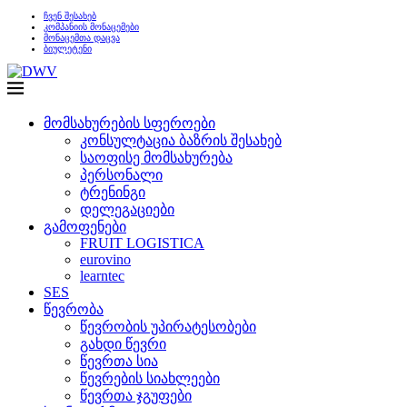
ჩვენ შესახებ
კომპანიის მონაცემები
მონაცემთა დაცვა
ბიულეტენი
მომსახურების სფეროები
კონსულტაცია ბაზრის შესახებ
საოფისე მომსახურება
პერსონალი
ტრენინგი
დელეგაციები
გამოფენები
FRUIT LOGISTICA
eurovino
learntec
SES
წევრობა
წევრობის უპირატესობები
გახდი წევრი
წევრთა სია
წევრების სიახლეები
წევრთა ჯგუფები