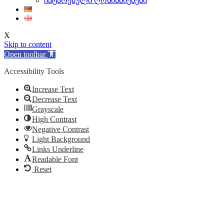
ჩატარებული ღონისძიებები
X
Skip to content
Open toolbar
Accessibility Tools
Increase Text
Decrease Text
Grayscale
High Contrast
Negative Contrast
Light Background
Links Underline
Readable Font
Reset