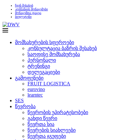
ჩვენ შესახებ
კომპანიის მონაცემები
მონაცემთა დაცვა
ბიულეტენი
მომსახურების სფეროები
კონსულტაცია ბაზრის შესახებ
საოფისე მომსახურება
პერსონალი
ტრენინგი
დელეგაციები
გამოფენები
FRUIT LOGISTICA
eurovino
learntec
SES
წევრობა
წევრობის უპირატესობები
გახდი წევრი
წევრთა სია
წევრების სიახლეები
წევრთა ჯგუფები