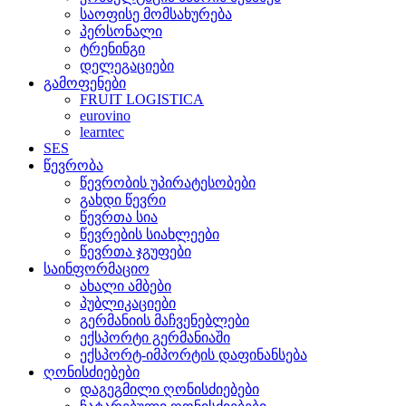
საოფისე მომსახურება
პერსონალი
ტრენინგი
დელეგაციები
გამოფენები
FRUIT LOGISTICA
eurovino
learntec
SES
წევრობა
წევრობის უპირატესობები
გახდი წევრი
წევრთა სია
წევრების სიახლეები
წევრთა ჯგუფები
საინფორმაციო
ახალი ამბები
პუბლიკაციები
გერმანიის მაჩვენებლები
ექსპორტი გერმანიაში
ექსპორტ-იმპორტის დაფინანსება
ღონისძიებები
დაგეგმილი ღონისძიებები