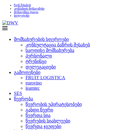
ჩვენ შესახებ
კომპანიის მონაცემები
მონაცემთა დაცვა
ბიულეტენი
მომსახურების სფეროები
კონსულტაცია ბაზრის შესახებ
საოფისე მომსახურება
პერსონალი
ტრენინგი
დელეგაციები
გამოფენები
FRUIT LOGISTICA
eurovino
learntec
SES
წევრობა
წევრობის უპირატესობები
გახდი წევრი
წევრთა სია
წევრების სიახლეები
წევრთა ჯგუფები