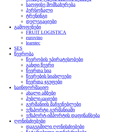
საოფისე მომსახურება
პერსონალი
ტრენინგი
დელეგაციები
გამოფენები
FRUIT LOGISTICA
eurovino
learntec
SES
წევრობა
წევრობის უპირატესობები
გახდი წევრი
წევრთა სია
წევრების სიახლეები
წევრთა ჯგუფები
საინფორმაციო
ახალი ამბები
პუბლიკაციები
გერმანიის მაჩვენებლები
ექსპორტი გერმანიაში
ექსპორტ-იმპორტის დაფინანსება
ღონისძიებები
დაგეგმილი ღონისძიებები