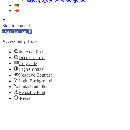
ჩატარებული ღონისძიებები
X
Skip to content
Open toolbar
Accessibility Tools
Increase Text
Decrease Text
Grayscale
High Contrast
Negative Contrast
Light Background
Links Underline
Readable Font
Reset