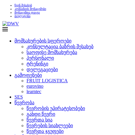
ჩვენ შესახებ
კომპანიის მონაცემები
მონაცემთა დაცვა
ბიულეტენი
მომსახურების სფეროები
კონსულტაცია ბაზრის შესახებ
საოფისე მომსახურება
პერსონალი
ტრენინგი
დელეგაციები
გამოფენები
FRUIT LOGISTICA
eurovino
learntec
SES
წევრობა
წევრობის უპირატესობები
გახდი წევრი
წევრთა სია
წევრების სიახლეები
წევრთა ჯგუფები