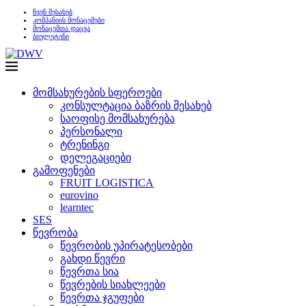
ჩვენ შესახებ
კომპანიის მონაცემები
მონაცემთა დაცვა
ბიულეტენი
მომსახურების სფეროები
კონსულტაცია ბაზრის შესახებ
საოფისე მომსახურება
პერსონალი
ტრენინგი
დელეგაციები
გამოფენები
FRUIT LOGISTICA
eurovino
learntec
SES
წევრობა
წევრობის უპირატესობები
გახდი წევრი
წევრთა სია
წევრების სიახლეები
წევრთა ჯგუფები