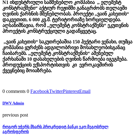
N1
ინდუსტრიული
სამშენებლო
კომპანია ,,
ელემენტ
კონსტრაქშენი“
აქტიურ
რეჟიმში
განაგრძობს
თელავში
ღვინის
ქარხნის
მშენებლობას.
პროექტი ,,
ვაინ
კახეთის“
დაკვეთით, 6 000
კვ.
მ.
ტერიტორიაზე
ხორციელდება.
აღსანიშნავია,
რომ ,,
ელემენტ
კონსტრაქშენს“
ეკუთვნის
პროექტის
კონსტრუქციული
გადაწყვეტაც.
,,
ვაინ
კახეთის“
საკუთრებაშია 150
ჰექტარი
ვენახი,
თუმცა
კომპანია
ყურძენს
ადგილობრივი
მოსახლეობისგანაც
ჩაიბარებს. ,,
ელემენტ
კონსტრაქშენის“
აშენებულ
ქარხანაში 10
დასახელების
ღვინის
წარმოება
იგეგმება.
პროდუქციის
ექსპორტისთვის
კი
ევროკავშირის
ქვეყნებიც
მოიაზრება.
0 comments
0
Facebook
Twitter
Pinterest
Email
DWV Admin
previous post
როგორ უჭერს მხარს პროკრედიტ ბანკი ეკო მეგობრულ
აგროსფეროს