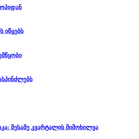
როპიდან
ს იწყებს
ემწყობი
მასპინძლებს
კა: მესამე კვარტალის მიმოხილვა