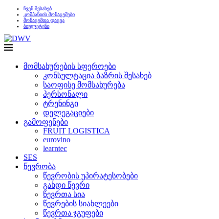
ჩვენ შესახებ
კომპანიის მონაცემები
მონაცემთა დაცვა
ბიულეტენი
მომსახურების სფეროები
კონსულტაცია ბაზრის შესახებ
საოფისე მომსახურება
პერსონალი
ტრენინგი
დელეგაციები
გამოფენები
FRUIT LOGISTICA
eurovino
learntec
SES
წევრობა
წევრობის უპირატესობები
გახდი წევრი
წევრთა სია
წევრების სიახლეები
წევრთა ჯგუფები