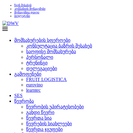
ჩვენ შესახებ
კომპანიის მონაცემები
მონაცემთა დაცვა
ბიულეტენი
მომსახურების სფეროები
კონსულტაცია ბაზრის შესახებ
საოფისე მომსახურება
პერსონალი
ტრენინგი
დელეგაციები
გამოფენები
FRUIT LOGISTICA
eurovino
learntec
SES
წევრობა
წევრობის უპირატესობები
გახდი წევრი
წევრთა სია
წევრების სიახლეები
წევრთა ჯგუფები