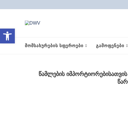
Open toolbar
ᲛᲝᲛᲡᲐᲮᲣᲠᲔᲑᲘᲡ ᲡᲤᲔᲠᲝᲔᲑᲘ
ᲒᲐᲛᲝᲤᲔᲜᲔᲑᲘ
წამლების იმპორტიორებისათვი
წარ