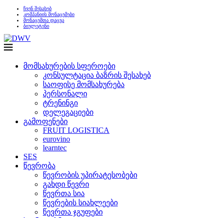
ჩვენ შესახებ
კომპანიის მონაცემები
მონაცემთა დაცვა
ბიულეტენი
მომსახურების სფეროები
კონსულტაცია ბაზრის შესახებ
საოფისე მომსახურება
პერსონალი
ტრენინგი
დელეგაციები
გამოფენები
FRUIT LOGISTICA
eurovino
learntec
SES
წევრობა
წევრობის უპირატესობები
გახდი წევრი
წევრთა სია
წევრების სიახლეები
წევრთა ჯგუფები