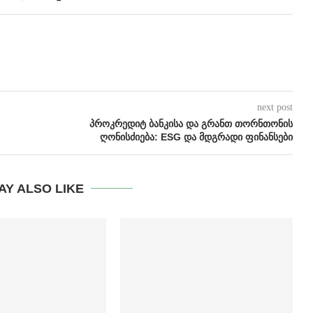
next post
ᲞᲠᲝᲙᲠᲔᲓᲘᲢ ᲑᲐᲜᲙᲘᲡᲐ ᲓᲐ ᲒᲠᲐᲜᲗ ᲗᲝᲠᲜᲗᲝᲜᲘᲡ
ᲦᲝᲜᲘᲡᲫᲘᲔᲑᲐ: ESG ᲓᲐ ᲛᲓᲒᲠᲐᲓᲘ ᲤᲘᲜᲐᲜᲡᲔᲑᲘ
AY ALSO LIKE